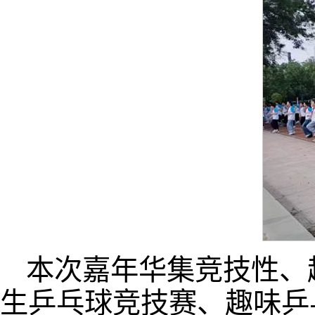
本次嘉年华集竞技性、
生乒乓球竞技赛、趣味乒