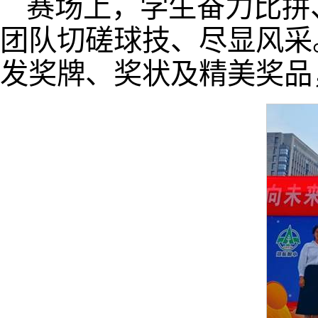
赛场上，学生奋力比拼
团队切磋球技、尽显风采
发奖牌、奖状及精美奖品