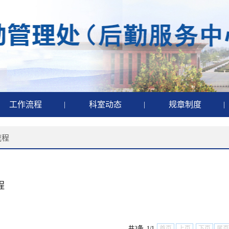
工作流程
|
科室动态
|
规章制度
|
流程
程
共3条 1/1
首页
上页
下页
尾页