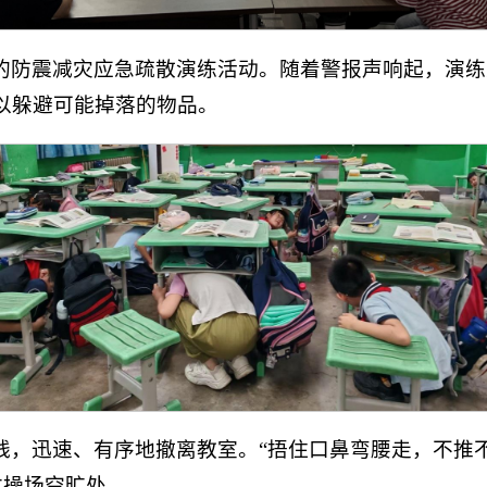
的防震减灾应急疏散演练活动。随着警报声响起，演练
以躲避可能掉落的物品。
线，迅速、有序地撤离教室。“捂住口鼻弯腰走，不推
达操场空旷处。